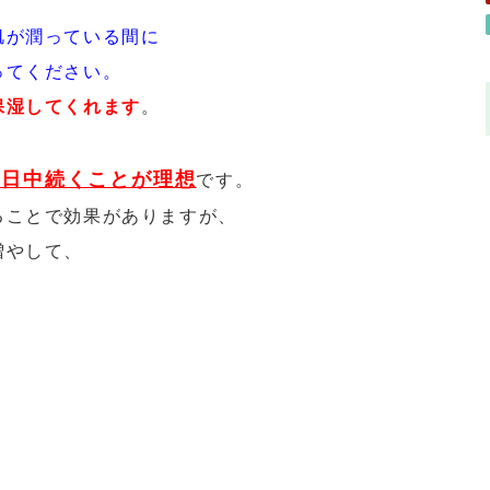
肌が潤っている間に
ってください
。
保湿してくれます
。
１日中続くことが理想
です。
ることで効果がありますが、
増やして、