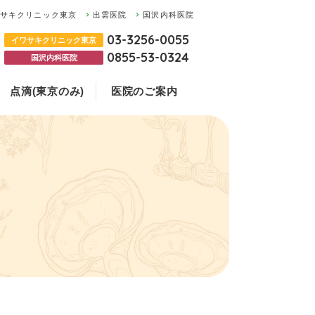
ワサキクリニック東京
出雲医院
国沢内科医院
03-3256-0055
イワサキクリニック東京
0855-53-0324
国沢内科医院
点滴(東京のみ)
医院のご案内
の違いについて
ついて
お悩みの方
ク東京