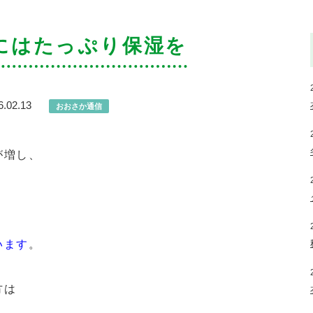
にはたっぷり保湿を
6.02.13
おおさか通信
が増し、
います
。
方は