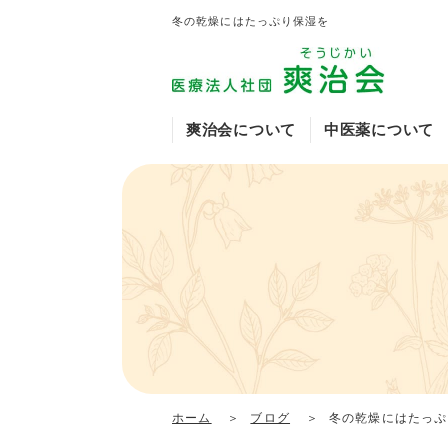
冬の乾燥にはたっぷり保湿を
爽治会について
中医薬について
爽治会の特徴や魅力
中医薬について
アトピーについて
乾癬・掌蹠膿疱症・
白玉点滴
イワサキクリニック
中医薬顧問挨拶
生薬について
診察を希望される方
症例のご紹介
出雲医院
糖尿病外来（国沢内
ホーム
ブログ
冬の乾燥にはたっぷ