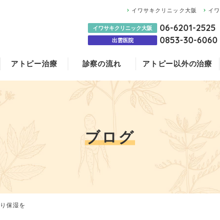
イワサキクリニック大阪
イ
06-6201-2525
イワサキクリニック大阪
0853-30-6060
出雲医院
アトピー治療
診察の流れ
アトピー以外の治療
膠原病
大阪
医師のご紹介
ステロイド治療と
アトピー治療薬に
赤ちゃんの湿疹に
NMN点滴
イワサキクリニッ
ブログ
よくあるご質問
更年期障害
国沢内科医院
ブログ
科医院のみ）
り保湿を