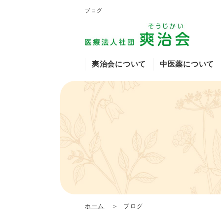
ブログ
爽治会について
中医薬について
爽治会の特徴や魅力
中医薬について
アトピーについて
乾癬・掌蹠膿疱症・
白玉点滴
イワサキクリニック
中医薬顧問挨拶
生薬について
診察を希望される方
症例のご紹介
出雲医院
糖尿病外来（国沢内
ホーム
ブログ