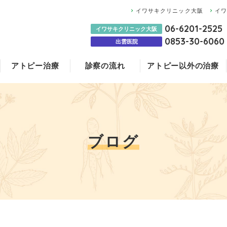
イワサキクリニック大阪
イ
06-6201-2525
イワサキクリニック大阪
0853-30-6060
出雲医院
アトピー治療
診察の流れ
アトピー以外の治療
膠原病
大阪
医師のご紹介
ステロイド治療と
アトピー治療薬に
赤ちゃんの湿疹に
NMN点滴
イワサキクリニッ
ブログ
よくあるご質問
更年期障害
国沢内科医院
ブログ
科医院のみ）