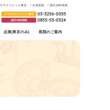
ワサキクリニック東京
出雲医院
国沢内科医院
03-3256-0055
イワサキクリニック東京
0855-53-0324
国沢内科医院
点滴(東京のみ)
医院のご案内
の違いについて
ついて
お悩みの方
ク東京