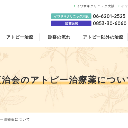
イワサキクリニック大阪
イ
06-6201-2525
イワサキクリニック大阪
0853-30-6060
出雲医院
アトピー治療
診察の流れ
アトピー以外の治療
膠原病
大阪
医師のご紹介
ステロイド治療と
アトピー治療薬に
赤ちゃんの湿疹に
NMN点滴
イワサキクリニッ
ブログ
よくあるご質問
更年期障害
国沢内科医院
爽治会のアトピー治療薬につい
科医院のみ）
ー治療薬について