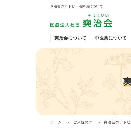
爽治会のアトピー治療薬について
爽治会について
中医薬について
爽治会の特徴や魅力
中医薬について
アトピーについて
乾癬・掌蹠膿疱症・
白玉点滴
イワサキクリニック
中医薬顧問挨拶
生薬について
診察を希望される方
症例のご紹介
出雲医院
糖尿病外来（国沢内
ホーム
ご来院の方
爽治会のアトピ