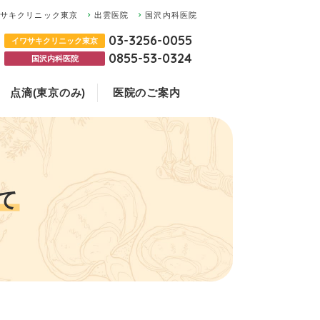
ワサキクリニック東京
出雲医院
国沢内科医院
03-3256-0055
イワサキクリニック東京
0855-53-0324
国沢内科医院
点滴(東京のみ)
医院のご案内
の違いについて
ついて
お悩みの方
ク東京
て