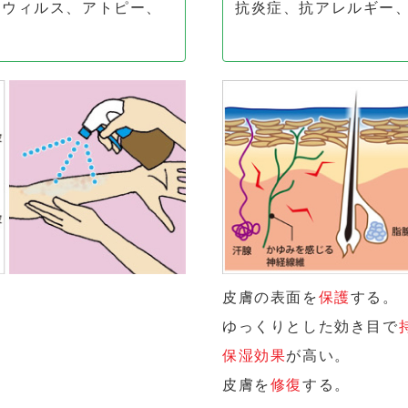
抗ウィルス、アトピー、
抗炎症、抗アレルギー
癬
皮膚の表面を
保護
する。
ゆっくりとした効き目で
保湿効果
が高い。
皮膚を
修復
する。