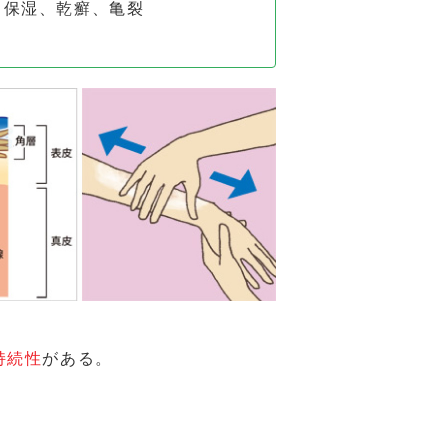
、保湿、乾癬、亀裂
持続性
がある。