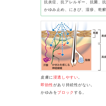
抗炎症、抗アレルギー、抗菌、
かゆみ止め、にきび、湿疹、乾
皮膚に
浸透しやすい
。
即効性
があり持続性がない。
かゆみを
ブロック
する。