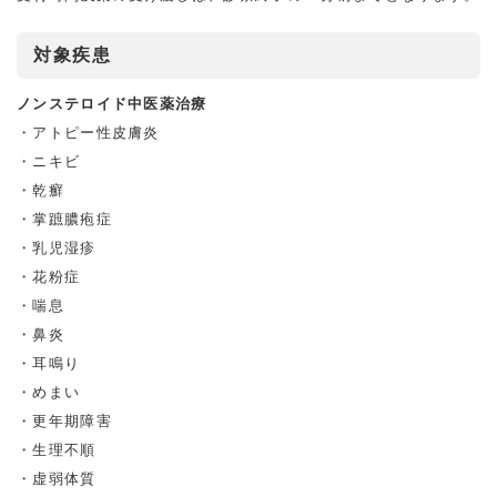
対象疾患
ノンステロイド中医薬治療
アトピー性⽪膚炎
ニキビ
乾癬
掌蹠膿疱症
乳児湿疹
花粉症
喘息
鼻炎
耳鳴り
めまい
更年期障害
生理不順
虚弱体質