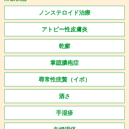
ノンステロイド治療
アトピー性皮膚炎
乾癬
掌蹠膿疱症
尋常性疣贅（イボ）
酒さ
手湿疹