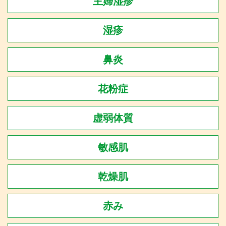
主婦湿疹
湿疹
鼻炎
花粉症
虚弱体質
敏感肌
乾燥肌
赤み