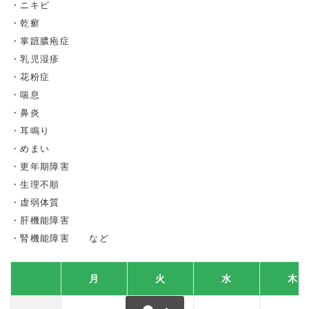
ニキビ
乾癬
掌蹠膿疱症
乳児湿疹
花粉症
喘息
鼻炎
耳鳴り
めまい
更年期障害
生理不順
虚弱体質
肝機能障害
腎機能障害 など
月
火
水
木