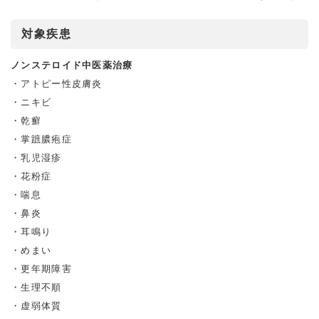
対象疾患
ノンステロイド中医薬治療
アトピー性⽪膚炎
ニキビ
乾癬
掌蹠膿疱症
乳児湿疹
花粉症
喘息
鼻炎
耳鳴り
めまい
更年期障害
生理不順
虚弱体質