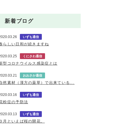
新着ブログ
2020.03.26
いずも通信
春らしい日和が続きますね
2020.03.25
くにさわ通信
新型コロナウイルス感染症とは
2020.03.21
おおさか通信
自然素材（漢方の薬草）で出来ている...
2020.03.16
いずも通信
花粉症の予防法
2020.03.13
いずも通信
３月といえば桜の開花。