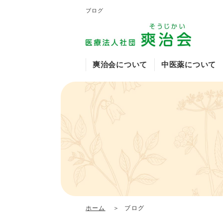
ブログ
爽治会について
中医薬について
爽治会の特徴や魅力
中医薬について
アトピーについて
乾癬・掌蹠膿疱症・
白玉点滴
イワサキクリニック
中医薬顧問挨拶
生薬について
診察を希望される方
症例のご紹介
出雲医院
糖尿病外来（国沢内
ホーム
ブログ