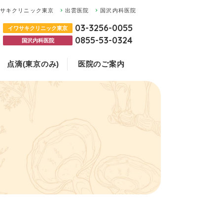
ワサキクリニック東京
出雲医院
国沢内科医院
03-3256-0055
イワサキクリニック東京
0855-53-0324
国沢内科医院
点滴(東京のみ)
医院のご案内
の違いについて
ついて
お悩みの方
ク東京