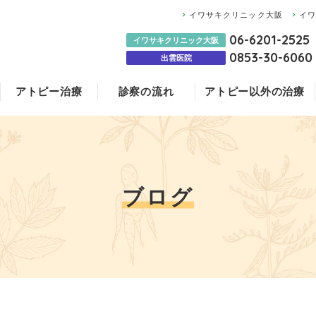
イワサキクリニック大阪
イ
06-6201-2525
イワサキクリニック大阪
0853-30-6060
出雲医院
アトピー治療
診察の流れ
アトピー以外の治療
膠原病
大阪
医師のご紹介
ステロイド治療と
アトピー治療薬に
赤ちゃんの湿疹に
NMN点滴
イワサキクリニッ
ブログ
よくあるご質問
更年期障害
国沢内科医院
ブログ
科医院のみ）