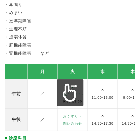
耳鳴り
めまい
更年期障害
生理不順
虚弱体質
肝機能障害
腎機能障害 など
月
火
水
木
●
○
○
午前
／
（第１・第３）
11:00-13:00
9:00-13:
9:00-13:00
○
○
おくすり・
午後
／
問い合わせ
14:30-17:30
14:30-17:
診療科目