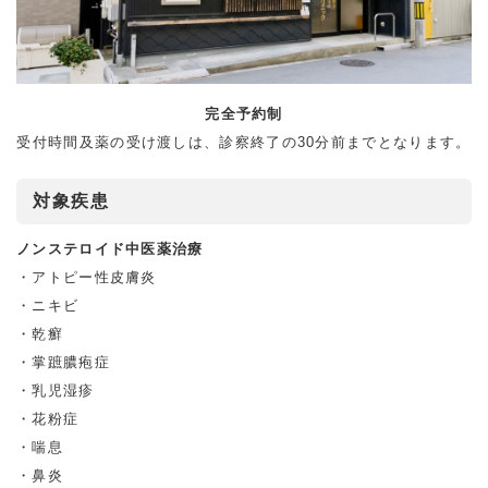
完全予約制
受付時間及薬の受け渡しは、診察終了の30分前までとなります。
対象疾患
ノンステロイド中医薬治療
アトピー性⽪膚炎
ニキビ
乾癬
掌蹠膿疱症
乳児湿疹
花粉症
喘息
鼻炎