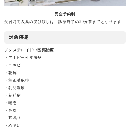
完全予約制
受付時間及薬の受け渡しは、診察終了の30分前までとなります。
対象疾患
ノンステロイド中医薬治療
アトピー性⽪膚炎
ニキビ
乾癬
掌蹠膿疱症
乳児湿疹
花粉症
喘息
鼻炎
耳鳴り
めまい