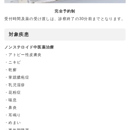
完全予約制
受付時間及薬の受け渡しは、診察終了の30分前までとなります。
対象疾患
ノンステロイド中医薬治療
アトピー性⽪膚炎
ニキビ
乾癬
掌蹠膿疱症
乳児湿疹
花粉症
喘息
鼻炎
耳鳴り
めまい