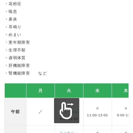
花粉症
喘息
鼻炎
耳鳴り
めまい
更年期障害
生理不順
虚弱体質
肝機能障害
腎機能障害 など
月
火
水
木
●
○
○
午前
／
（第１・第３）
11:00-13:00
9:00-13:
9:00-13:00
○
○
おくすり・