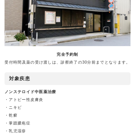
完全予約制
受付時間及薬の受け渡しは、診察終了の30分前までとなります。
対象疾患
ノンステロイド中医薬治療
アトピー性⽪膚炎
ニキビ
乾癬
掌蹠膿疱症
乳児湿疹