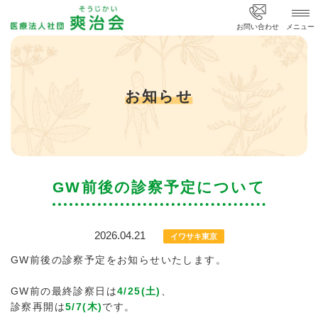
医療法人社団 爽治会
お問い合わせ
メニュー
お知らせ
GW前後の診察予定について
2026.04.21
イワサキ東京
GW前後の診察予定をお知らせいたします。
GW前の最終診察日は
4/25(土)
、
診察再開は
5/7(木)
です。